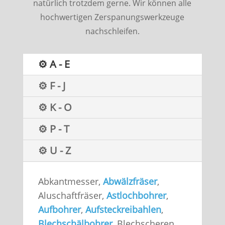
natürlich trotzdem gerne. Wir können alle
hochwertigen Zerspanungswerkzeuge
nachschleifen.
⚙ A - E
⚙ F - J
⚙ K - O
⚙ P - T
⚙ U - Z
Abkantmesser,
Abwälzfräser
,
Aluschaftfräser,
Astlochbohrer
,
Aufbohrer
,
Aufsteckreibahlen
,
Blechschälbohrer
, Blechscheren,