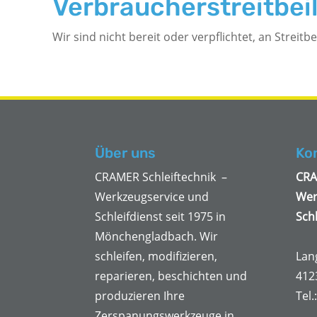
Verbraucher­streit­be
Wir sind nicht bereit oder verpflichtet, an Strei
Über uns
Ko
CRAMER Schleiftechnik –
CRA
Werkzeugservice und
Wer
Schleifdienst seit 1975 in
Schl
Mönchengladbach. Wir
schleifen, modifizieren,
Lan
reparieren, beschichten und
412
produzieren Ihre
Tel.
Zerspanungswerkzeuge in