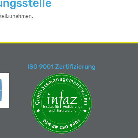
ngs­stelle
e teilzunehmen.
ISO 9001 Zertifizierung