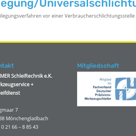
ilegung/Universal­schlichtu
tbeilegungsverfahren vor einer Verbraucherschlichtungsstell
ntakt
Mitgliedschaft
MER Schleiftechnik e.K.
kzeugservice +
eifdienst
gmaar 7
38 Mönchengladbach
: 0 21 66 – 8 85 43